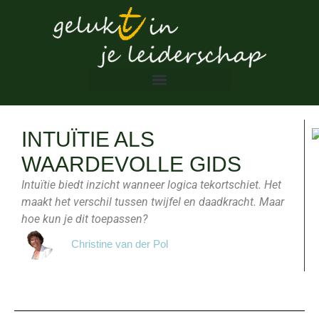
INTUÏTIE ALS
WAARDEVOLLE GIDS
Intuïtie biedt inzicht wanneer logica tekortschiet. Het
maakt het verschil tussen twijfel en daadkracht. Maar
hoe kun je dit toepassen?
Christine van der Pol